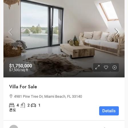
$1,750,000
$7,500
/sq ft
Villa For Sale
4981 Pine Tree Dr, Miami Beach, FL 33140
4
2
1
콘도
Details