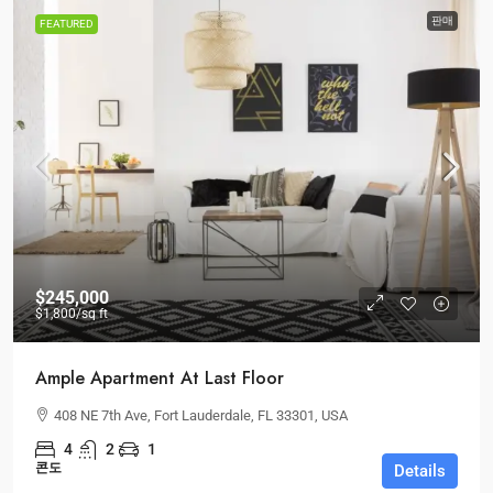
판매
FEATURED
$245,000
$1,800
/sq ft
Ample Apartment At Last Floor
408 NE 7th Ave, Fort Lauderdale, FL 33301, USA
4
2
1
콘도
Details