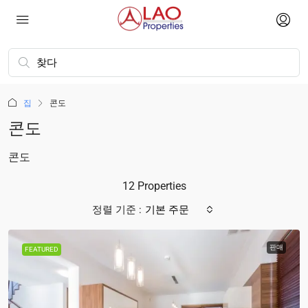
집
콘도
콘도
콘도
12 Properties
정렬 기준 :
기본 주문
판매
FEATURED