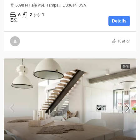
5098 N Hale Ave, Tampa, FL 33614, USA
6
3
1
콘도
Details
10년 전
판매