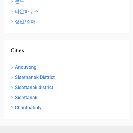
콘도
타운하우스
상업/소매.
Cities
Anouvong
Sisathanak District
Sisattanak district
Sisattanak
Chanthabuly