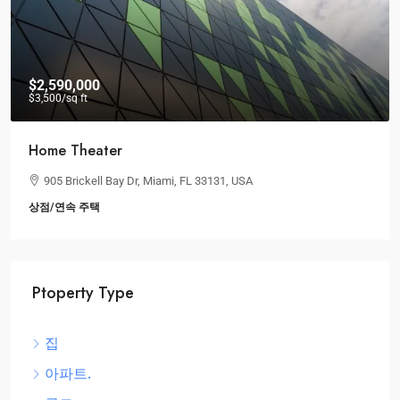
$2,590,000
$3,500
/sq ft
Home Theater
905 Brickell Bay Dr, Miami, FL 33131, USA
상점/연속 주택
Ptoperty Type
집
아파트.