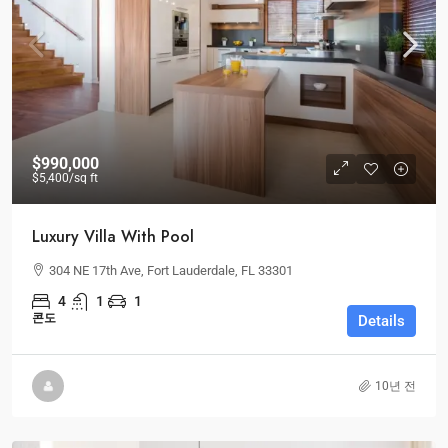
$990,000
$5,400
/sq ft
Luxury Villa With Pool
304 NE 17th Ave, Fort Lauderdale, FL 33301
4
1
1
콘도
Details
10년 전