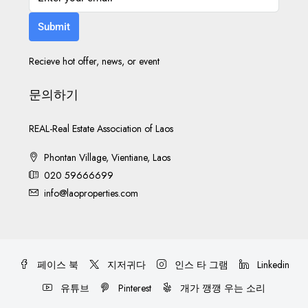
Submit
Recieve hot offer, news, or event
문의하기
REAL-Real Estate Association of Laos
Phontan Village, Vientiane, Laos
020 59666699
info@laoproperties.com
페이스 북
지저귀다
인스 타 그램
Linkedin
유튜브
Pinterest
개가 깽깽 우는 소리