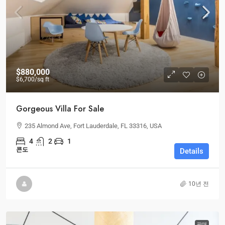
$880,000
$6,700
/sq ft
Gorgeous Villa For Sale
235 Almond Ave, Fort Lauderdale, FL 33316, USA
4
2
1
콘도
Details
10년 전
판매