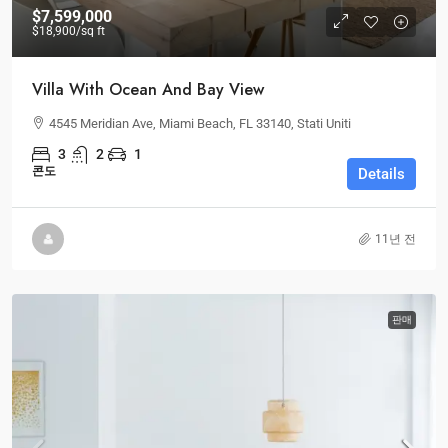
$7,599,000
$18,900
/sq ft
Villa With Ocean And Bay View
4545 Meridian Ave, Miami Beach, FL 33140, Stati Uniti
3
2
1
콘도
Details
11년 전
판매