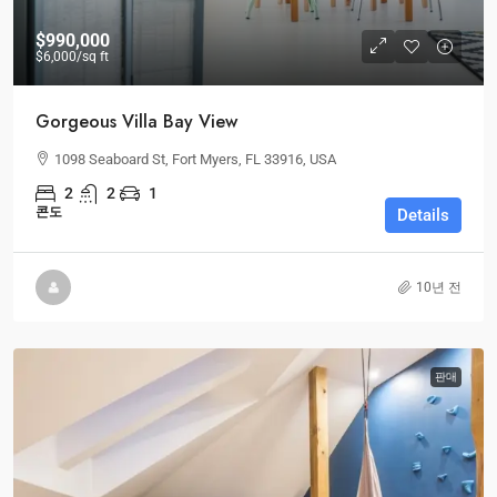
$990,000
$6,000
/sq ft
Gorgeous Villa Bay View
1098 Seaboard St, Fort Myers, FL 33916, USA
2
2
1
콘도
Details
10년 전
판매