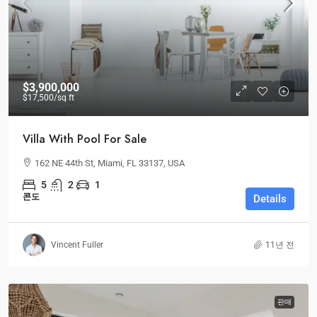
$3,900,000
$17,500
/sq ft
Villa With Pool For Sale
162 NE 44th St, Miami, FL 33137, USA
5
2
1
콘도
Details
Vincent Fuller
11년 전
판매