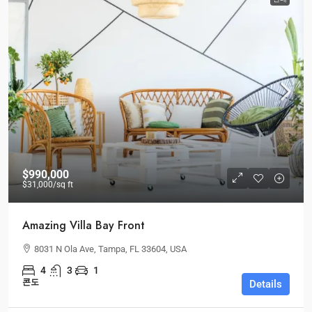
$990,000
$31,000
/sq ft
Amazing Villa Bay Front
8031 N Ola Ave, Tampa, FL 33604, USA
4
3
1
콘도
Details