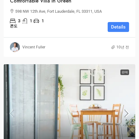
Comfortable Villa In Green
598 NW 12th Ave, Fort Lauderdale, FL 33311, USA
3
1
1
콘도
Details
Vincent Fuller
10년 전
판매