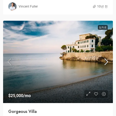
Vincent Fuller
10년 전
임차료
$25,000
/mo
Gorgeous Villa