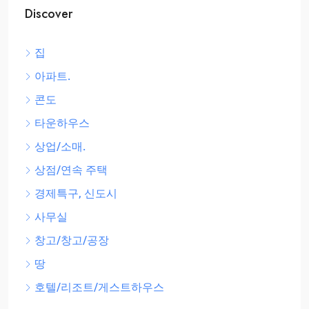
Discover
집
아파트.
콘도
타운하우스
상업/소매.
상점/연속 주택
경제특구, 신도시
사무실
창고/창고/공장
땅
호텔/리조트/게스트하우스