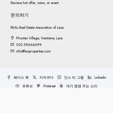
Recieve hot offer, news, or event
문의하기
REAL-Real Estate Association of Laos
Phontan Village, Vientiane, Laos
020 59666699
info@laoproperties.com
페이스 북
지저귀다
인스 타 그램
Linkedin
유튜브
Pinterest
개가 깽깽 우는 소리