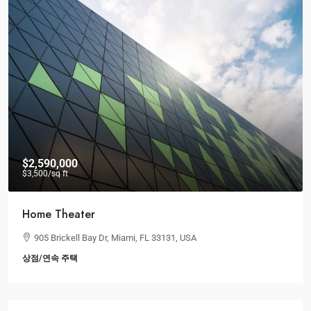
$2,590,000
$3,500
/sq ft
Home Theater
905 Brickell Bay Dr, Miami, FL 33131, USA
상점/연속 주택