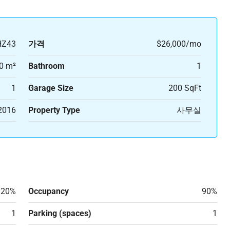
HZ43
가격
$26,000/mo
0 m²
Bathroom
1
1
Garage Size
200 SqFt
2016
Property Type
사무실
20%
Occupancy
90%
1
Parking (spaces)
1