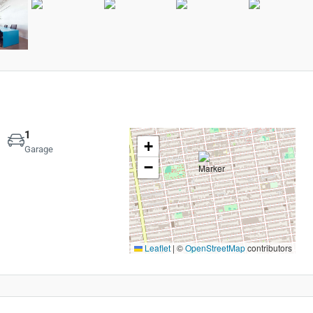
1
+
Garage
−
Leaflet
|
©
OpenStreetMap
contributors