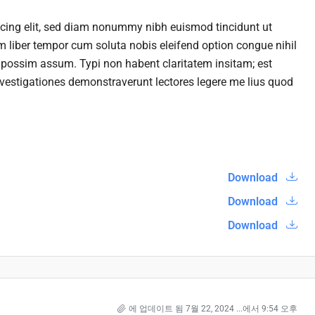
scing elit, sed diam nonummy nibh euismod tincidunt ut
 liber tempor cum soluta nobis eleifend option congue nihil
possim assum. Typi non habent claritatem insitam; est
 Investigationes demonstraverunt lectores legere me lius quod
Download
Download
Download
에 업데이트 됨 7월 22, 2024 ...에서 9:54 오후