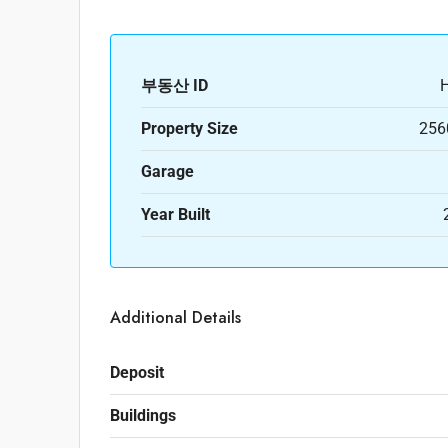
부동산 ID
Property Size
256
Garage
Year Built
Additional Details
Deposit
Buildings