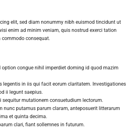
scing elit, sed diam nonummy nibh euismod tincidunt ut
wisi enim ad minim veniam, quis nostrud exerci tation
x ea commodo consequat.
d option congue nihil imperdiet doming id quod mazim
 legentis in iis qui facit eorum claritatem. Investigationes
d ii legunt saepius.
ui sequitur mutationem consuetudium lectorum.
am nunc putamus parum claram, anteposuerit litterarum
ima et quinta decima.
arum clari, fiant sollemnes in futurum.