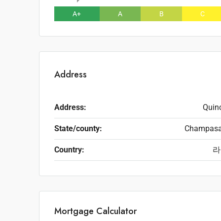
A+
A
B
C
Address
Address:
Quin
State/county:
Champas
Country:
라
Mortgage Calculator