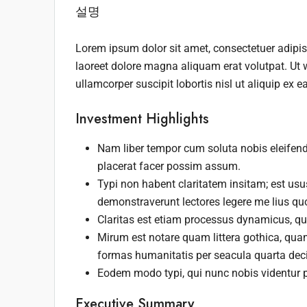
설명
Lorem ipsum dolor sit amet, consectetuer adipi
laoreet dolore magna aliquam erat volutpat. Ut 
ullamcorper suscipit lobortis nisl ut aliquip e
Investment Highlights
Nam liber tempor cum soluta nobis eleifen
placerat facer possim assum.
Typi non habent claritatem insitam; est usus
demonstraverunt lectores legere me lius quo
Claritas est etiam processus dynamicus, q
Mirum est notare quam littera gothica, qu
formas humanitatis per seacula quarta dec
Eodem modo typi, qui nunc nobis videntur p
Executive Summary