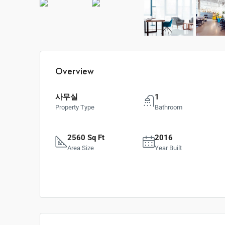
Overview
사무실
1
Property Type
Bathroom
2560 Sq Ft
2016
Area Size
Year Built