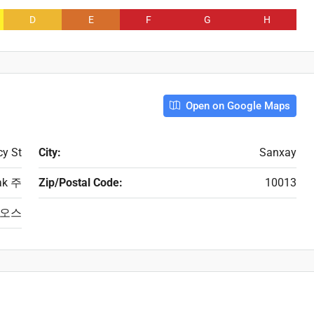
D
E
F
G
H
Open on Google Maps
cy St
City:
Sanxay
ak 주
Zip/Postal Code:
10013
오스