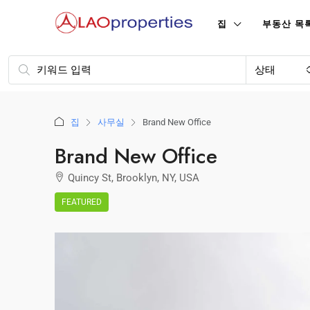
집
부동산 목
상태
집
사무실
Brand New Office
Brand New Office
Quincy St, Brooklyn, NY, USA
FEATURED