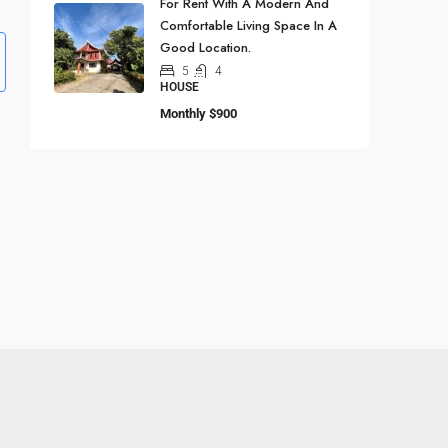
For Rent With A Modern And
Comfortable Living Space In A
Good Location.
5
4
HOUSE
Monthly
$900