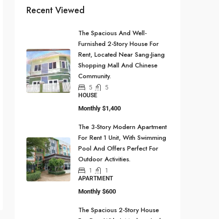
Recent Viewed
The Spacious And Well-
Furnished 2-Story House For
Rent, Located Near Sang-Jiang
Shopping Mall And Chinese
Community.
5
5
HOUSE
Monthly
$1,400
The 3-Story Modern Apartment
For Rent 1 Unit, With Swimming
Pool And Offers Perfect For
Outdoor Activities.
1
1
APARTMENT
Monthly
$600
The Spacious 2-Story House