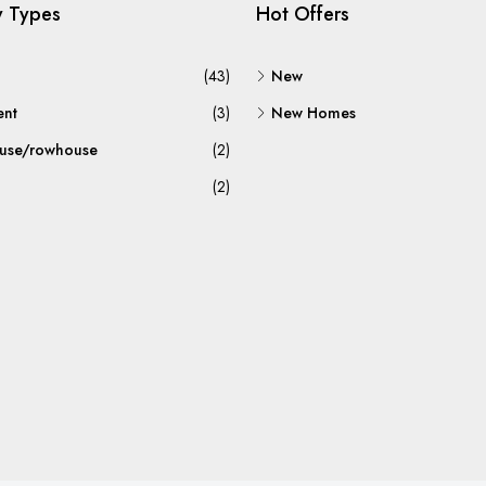
y Types
Hot Offers
(43)
New
ent
(3)
New Homes
use/rowhouse
(2)
(2)