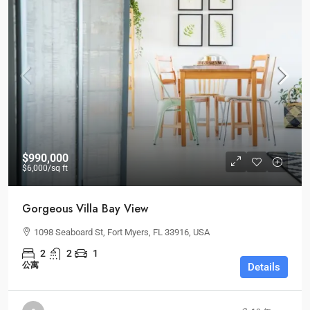
$990,000
$6,000
/sq ft
Gorgeous Villa Bay View
1098 Seaboard St, Fort Myers, FL 33916, USA
2
2
1
公寓
Details