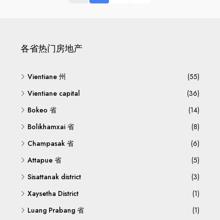
各省热门房地产
Vientiane 州
(55)
Vientiane capital
(36)
Bokeo 省
(14)
Bolikhamxai 省
(8)
Champasak 省
(6)
Attapue 省
(5)
Sisattanak district
(3)
Xaysetha District
(1)
Luang Prabang 省
(1)