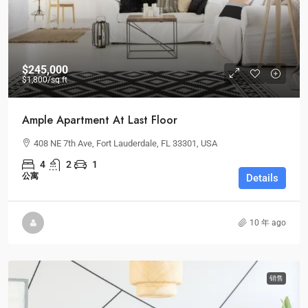
$245,000
$1,800
/sq ft
Ample Apartment At Last Floor
408 NE 7th Ave, Fort Lauderdale, FL 33301, USA
4
2
1
公寓
Details
10 年 ago
销售