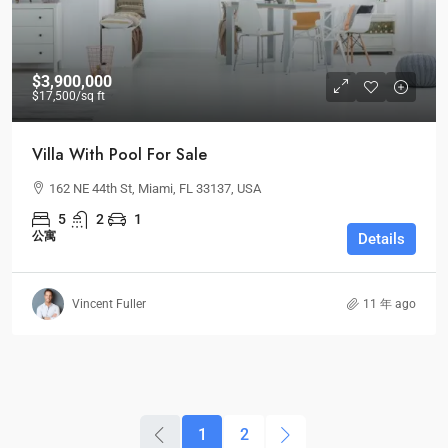
$3,900,000
$17,500
/sq ft
Villa With Pool For Sale
162 NE 44th St, Miami, FL 33137, USA
5
2
1
公寓
Details
Vincent Fuller
11 年 ago
1
2