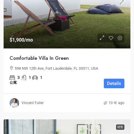
$1,900
/mo
Comfortable Villa In Green
598 NW 12th Ave, Fort Lauderdale, FL 33311, USA
3
1
1
公寓
Details
Vincent Fuller
10 年 ago
销售