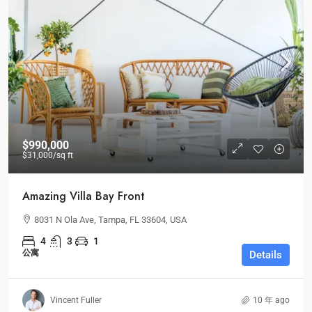
$990,000
$31,000
/sq ft
Amazing Villa Bay Front
8031 N Ola Ave, Tampa, FL 33604, USA
4
3
1
公寓
Details
Vincent Fuller
10 年 ago