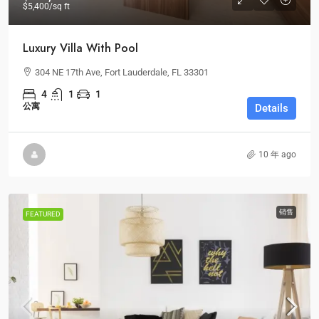
$5,400
/sq ft
Luxury Villa With Pool
304 NE 17th Ave, Fort Lauderdale, FL 33301
4
1
1
公寓
Details
10 年 ago
销售
FEATURED