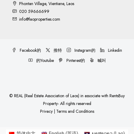
Phontan Village, Vientiane, Laos
020 59666699
info@laoproperties.com
Facebook的
推特
Instagram的
Linkedin
的Youtube
Pinterest的
喊叫
©
REAL (Real Estate Association of Laos)
in associate with
RentsBuy
Property
- All rights reserved
Privacy
|
Terms and Conditions
简体中文
English
(
英语
)
ພາສາລາວ
(
Lao
)