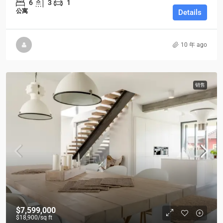
6
3
1
公寓
Details
10 年 ago
销售
$7,599,000
$18,900
/sq ft