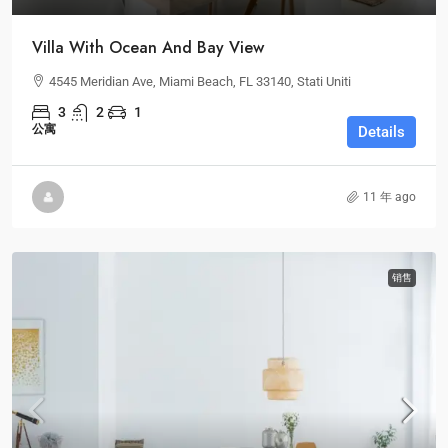
Villa With Ocean And Bay View
4545 Meridian Ave, Miami Beach, FL 33140, Stati Uniti
3
2
1
公寓
Details
11 年 ago
销售