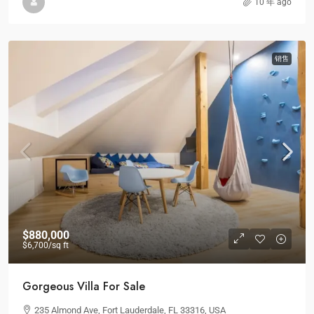
10 年 ago
销售
$880,000
$6,700
/sq ft
Gorgeous Villa For Sale
235 Almond Ave, Fort Lauderdale, FL 33316, USA