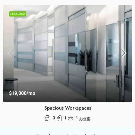
销售
FEATURED
$4,540,000
$3,700
/sq ft
Land Parcel
4
2
1