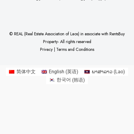
©
REAL (Real Estate Association of Laos)
in associate with
RentsBuy
Property
- All rights reserved
Privacy
|
Terms and Conditions
简体中文
English
(
英语
)
ພາສາລາວ
(
Lao
)
한국어
(
韩语
)