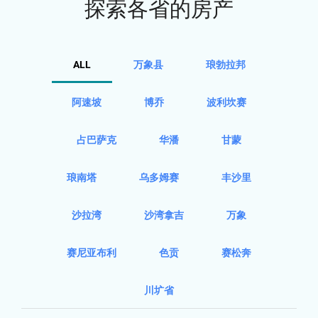
探索各省的房产
ALL
万象县
琅勃拉邦
阿速坡
博乔
波利坎赛
占巴萨克
华潘
甘蒙
琅南塔
乌多姆赛
丰沙里
沙拉湾
沙湾拿吉
万象
赛尼亚布利
色贡
赛松奔
川圹省