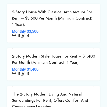
租
2-Story House With Classical Architecture For
Rent – $3,500 Per Month (Minimum Contract:
1 Year).
Monthly
$3,500
5
6
租
2-Story Modern Style House For Rent – $1,400
Per Month (Minimum Contract: 1 Year).
Monthly
$1,400
5
5
租
The 2-Story Modern Living And Natural
Surroundings For Rent, Offers Comfort And
Convenience Location.