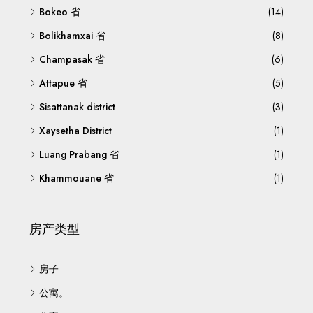
Bokeo 省
(14)
Bolikhamxai 省
(8)
Champasak 省
(6)
Attapue 省
(5)
Sisattanak district
(3)
Xaysetha District
(1)
Luang Prabang 省
(1)
Khammouane 省
(1)
房产类型
房子
公寓。
公寓