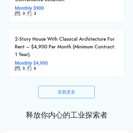
Monthly
$900
3
3
租
2-Story House With Classical Architecture For
Rent – $4,900 Per Month (Minimum Contract:
1 Year).
Monthly
$4,900
5
6
装载更多
释放你内心的工业探索者