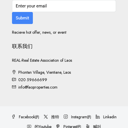
Submit
Recieve hot offer, news, or event
联系我们
REAL-Real Estate Association of Laos
Phontan Village, Vientiane, Laos
020 59666699
info@laoproperties.com
Facebook的
推特
Instagram的
Linkedin
的Youtube
Pinterest的
喊叫