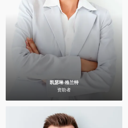
凯瑟琳·格兰特
资助者