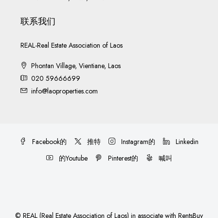
联系我们
REAL-Real Estate Association of Laos
Phontan Village, Vientiane, Laos
020 59666699
info@laoproperties.com
Facebook的
推特
Instagram的
Linkedin
的Youtube
Pinterest的
喊叫
©
REAL (Real Estate Association of Laos)
in associate with
RentsBuy