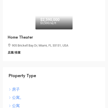
$2,590,000
$3,500
/sq ft
Ptoperty Type
Home Theater
房子
905 Brickell Bay Dr, Miami, FL 33131, USA
公寓。
店屋/排屋
公寓