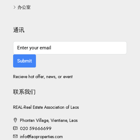
办公室
通讯
Submit
Recieve hot offer, news, or event
联系我们
REAL-Real Estate Association of Laos
Phontan Village, Vientiane, Laos
020 59666699
info@laoproperties.com