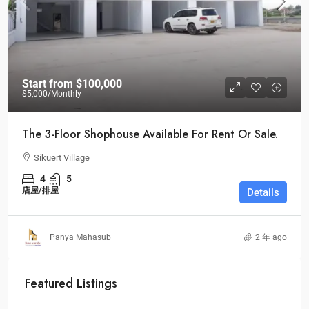
Start from
$100,000
$5,000
/Monthly
The 3-Floor Shophouse Available For Rent Or Sale.
Sikuert Village
4
5
店屋/排屋
Details
Panya Mahasub
2 年 ago
Featured Listings