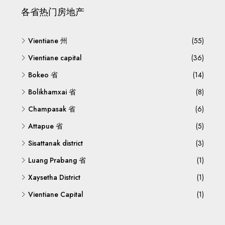
各省热门房地产
Vientiane 州
(55)
Vientiane capital
(36)
Bokeo 省
(14)
Bolikhamxai 省
(8)
Champasak 省
(6)
Attapue 省
(5)
Sisattanak district
(3)
Luang Prabang 省
(1)
Xaysetha District
(1)
Vientiane Capital
(1)