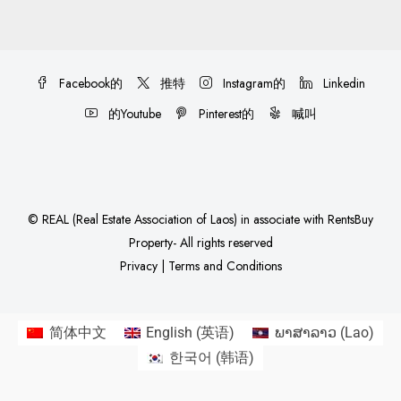
Facebook的
推特
Instagram的
Linkedin
的Youtube
Pinterest的
喊叫
©
REAL (Real Estate Association of Laos)
in associate with
RentsBuy
Property
- All rights reserved
Privacy
|
Terms and Conditions
简体中文
English
(
英语
)
ພາສາລາວ
(
Lao
)
한국어
(
韩语
)