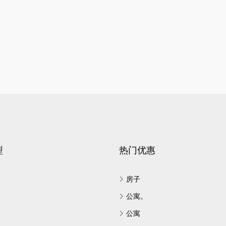
型
热门优惠
房子
公寓。
公寓