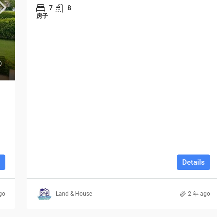
7
8
房子
$1,599,000
$1,530
/sq ft
Multi-Purpose Studio
, FL 33135, USA
3385 Pan American Dr, Miami, FL 33133, USA
店屋/排屋
Details
go
Land & House
2 年 ago