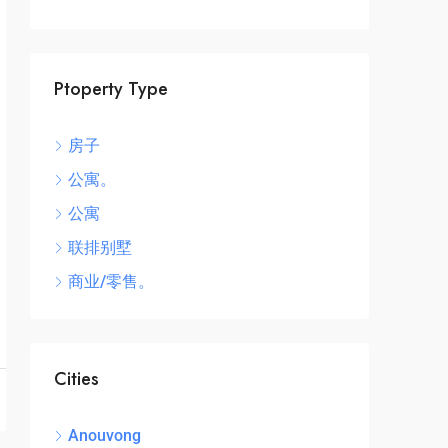
Spa
Ptoperty Type
10
房子
办公
公寓。
公寓
联排别墅
商业/零售。
Cities
Anouvong