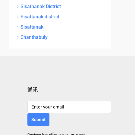
Sisathanak District
Sisattanak district
Sisattanak
Chanthabuly
通讯
Submit
Recieve hot offer, news, or event