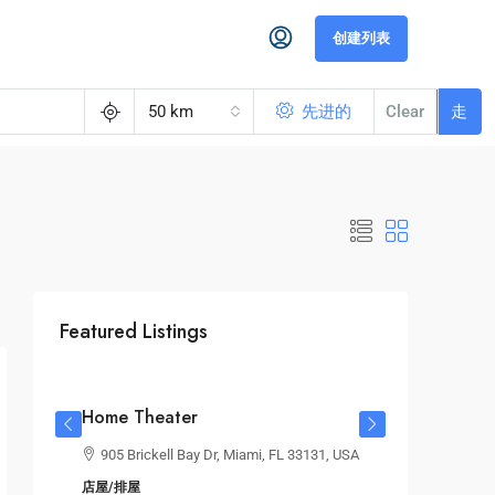
创建列表
50 km
先进的
Clear
走
Featured Listings
$2,590,000
$3,500
/sq ft
Home Theater
905 Brickell Bay Dr, Miami, FL 33131, USA
店屋/排屋