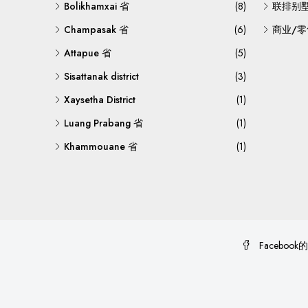
Bolikhamxai 省
(8)
联排别
Champasak 省
(6)
商业/零
Attapue 省
(5)
Sisattanak district
(3)
Xaysetha District
(1)
Luang Prabang 省
(1)
Khammouane 省
(1)
Facebook的