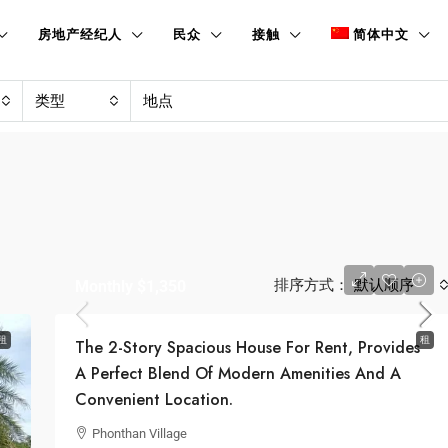
房地产经纪人
民众
接触
简体中文
类型
排序方式：
默认顺序
Monthly
$1,350
租
租
The 2-Story Spacious House For Rent, Provides
A Perfect Blend Of Modern Amenities And A
Convenient Location.
Phonthan Village