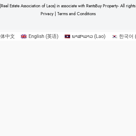
Real Estate Association of Laos)
in associate with
RentsBuy Property
- All right
Privacy
|
Terms and Conditions
简体中文
English
(
英语
)
ພາສາລາວ
(
Lao
)
한국어