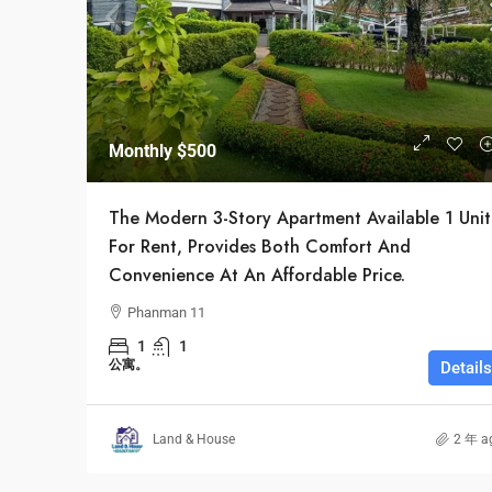
$24,500
/mo
Monthly
$500
Bulk Warehouse
The Modern 3-Story Apartment Available 1 Unit
2436 SW 8th St, Miami
For Rent, Provides Both Comfort And
Convenience At An Affordable Price.
经济特区、新城
Phanman 11
1
1
公寓。
Details
Land & House
2 年 a