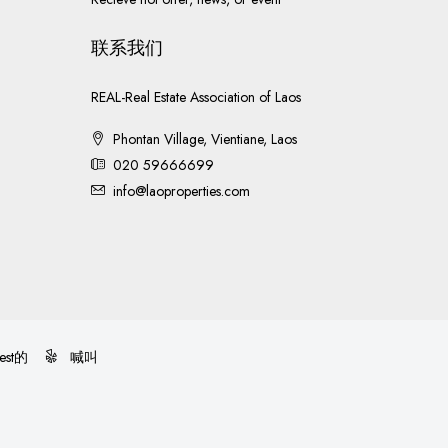
联系我们
REAL-Real Estate Association of Laos
Phontan Village, Vientiane, Laos
020 59666699
info@laoproperties.com
rest的
喊叫