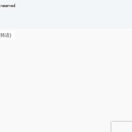
s reserved
(
韩语
)