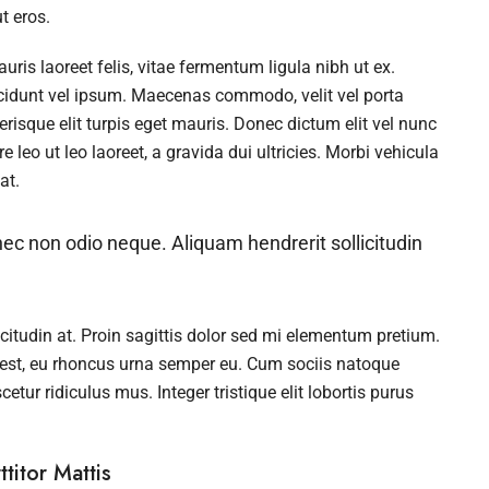
t eros.
ris laoreet felis, vitae fermentum ligula nibh ut ex.
cidunt vel ipsum. Maecenas commodo, velit vel porta
isque elit turpis eget mauris. Donec dictum elit vel nunc
e leo ut leo laoreet, a gravida dui ultricies. Morbi vehicula
at.
nec non odio neque. Aliquam hendrerit sollicitudin
icitudin at. Proin sagittis dolor sed mi elementum pretium.
 est, eu rhoncus urna semper eu. Cum sociis natoque
tur ridiculus mus. Integer tristique elit lobortis purus
titor Mattis