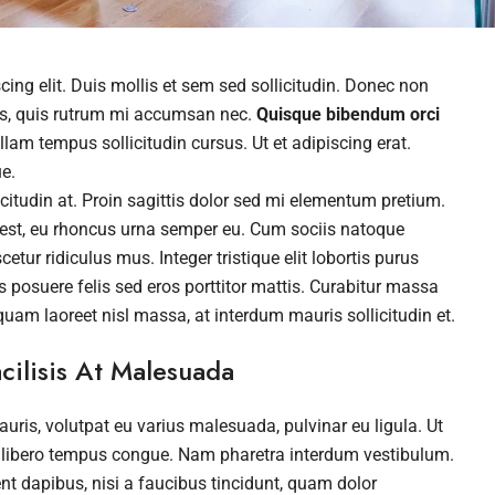
ing elit. Duis mollis et sem sed sollicitudin. Donec non
rus, quis rutrum mi accumsan nec.
Quisque bibendum orci
lam tempus sollicitudin cursus. Ut et adipiscing erat.
e.
icitudin at. Proin sagittis dolor sed mi elementum pretium.
 est, eu rhoncus urna semper eu. Cum sociis natoque
tur ridiculus mus. Integer tristique elit lobortis purus
posuere felis sed eros porttitor mattis. Curabitur massa
iquam laoreet nisl massa, at interdum mauris sollicitudin et.
cilisis At Malesuada
auris, volutpat eu varius malesuada, pulvinar eu ligula. Ut
vel libero tempus congue. Nam pharetra interdum vestibulum.
nt dapibus, nisi a faucibus tincidunt, quam dolor