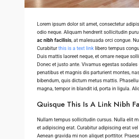
Lorem ipsum dolor sit amet, consectetur adipisc
odio neque. Aliquam hendrerit sollicitudin pu
ac nibh facilisis
, at malesuada orci congue. Nul
Curabitur
this is a text link
libero tempus congu
Duis mattis laoreet neque, et ornare neque soll
Donec et justo ante. Vivamus egestas sodales
penatibus et magnis dis parturient montes, nasce
bibendum, quis dictum metus mattis. Phasellus 
magna, tempor in blandit id, porta in ligula. Al
Quisque This Is A Link Nibh Fa
Nullam tempus sollicitudin cursus. Nulla elit m
et adipiscing erat. Curabitur adipiscing erat 
Aenean gravida mi non aliquet porttitor. Praese