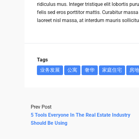
ridiculus mus. Integer tristique elit lobortis 
felis sed eros porttitor mattis. Curabitur massa
laoreet nisl massa, at interdum mauris sollicitu
Tags
业务发展
公寓
奢华
家庭住宅
房
Prev Post
5 Tools Everyone In The Real Estate Industry
Should Be Using