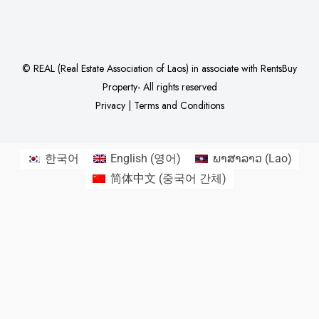
©
REAL (Real Estate Association of Laos)
in associate with
RentsBuy
Property
- All rights reserved
Privacy
|
Terms and Conditions
한국어
English
(
영어
)
ພາສາລາວ
(
Lao
)
简体中文
(
중국어 간체
)