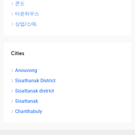
콘도
타운하우스
상업/소매.
Cities
Anouvong
Sisathanak District
Sisattanak district
Sisattanak
Chanthabuly