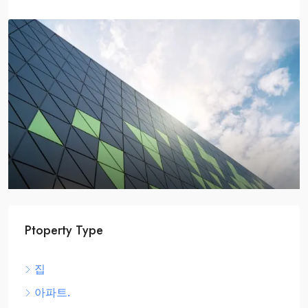
$2,590,000
$3,500
/sq ft
Ptoperty Type
Home Theater
집
905 Brickell Bay Dr, Miami, FL 33131, USA
아파트.
상점/연속 주택