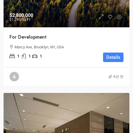
$2,800,000
$1,290
/Sq Ft
For Development
Marcy Ave, Brooklyn, NY, USA
1
1
1
Details
6년 전