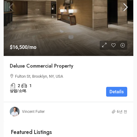
$16,500
/mo
Deluxe Commercial Property
Fulton St, Brooklyn, NY, USA
2
1
상업/소매.
Details
Vincent Fuller
6년 전
Featured Listings