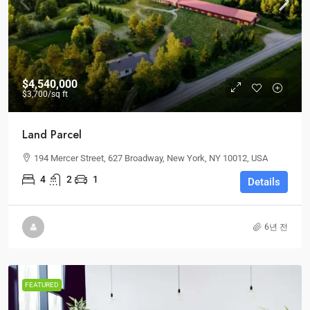
$4,540,000
$3,700
/sq ft
Land Parcel
194 Mercer Street, 627 Broadway, New York, NY 10012, USA
4
2
1
Details
6년 전
FEATURED