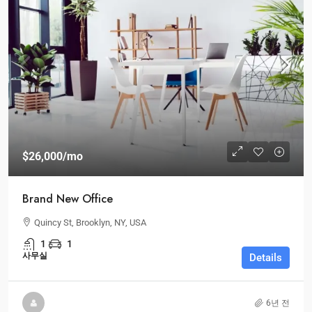
$26,000
/mo
Brand New Office
Quincy St, Brooklyn, NY, USA
1
1
사무실
Details
6년 전