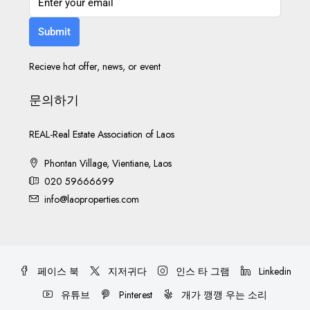
Submit
Recieve hot offer, news, or event
문의하기
REAL-Real Estate Association of Laos
Phontan Village, Vientiane, Laos
020 59666699
info@laoproperties.com
페이스 북
지저귀다
인스 타 그램
Linkedin
유튜브
Pinterest
개가 깽깽 우는 소리