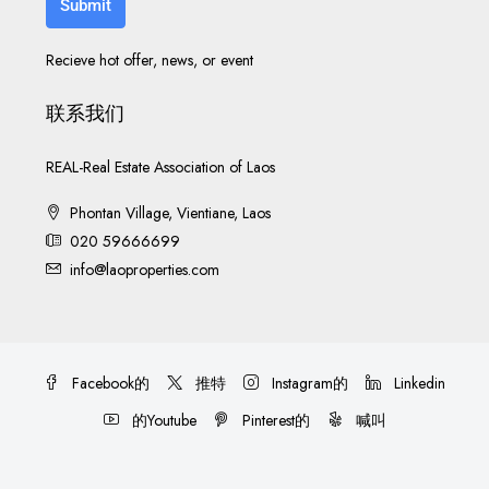
Submit
Recieve hot offer, news, or event
联系我们
REAL-Real Estate Association of Laos
Phontan Village, Vientiane, Laos
020 59666699
info@laoproperties.com
Facebook的
推特
Instagram的
Linkedin
的Youtube
Pinterest的
喊叫