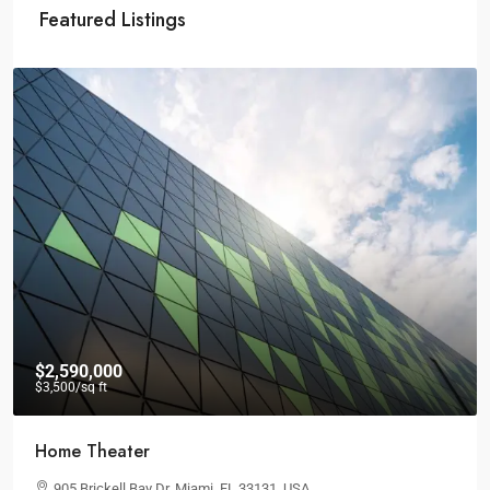
Featured Listings
$2,590,000
$3,500
/sq ft
Home Theater
905 Brickell Bay Dr, Miami, FL 33131, USA