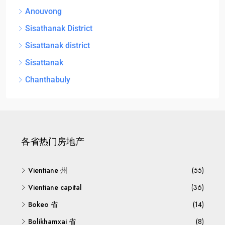
Anouvong
Sisathanak District
Sisattanak district
Sisattanak
Chanthabuly
各省热门房地产
Vientiane 州
(55)
Vientiane capital
(36)
Bokeo 省
(14)
Bolikhamxai 省
(8)