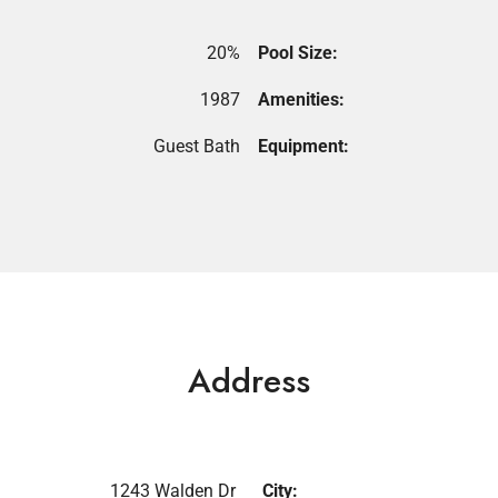
20%
Pool Size:
1987
Amenities:
Guest Bath
Equipment:
Address
1243 Walden Dr
City: