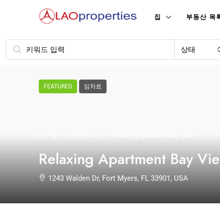
집
부동산 목
상태
FEATURED
임차료
집
타운하우스
Relaxing apartment bay view
Relaxing Apartment Bay Vi
1243 Walden Dr, Fort Myers, FL 33901, USA