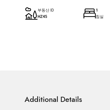
부동산 ID
1
HZ45
침실
Additional Details