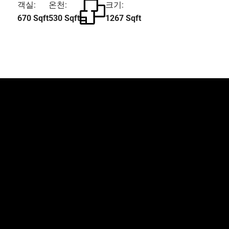
객실:
온천:
크기:
670 Sqft
530 Sqft
1267 Sqft