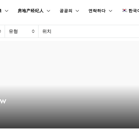
록
房地产经纪人
공공의
연락하다
한국
유형
ew