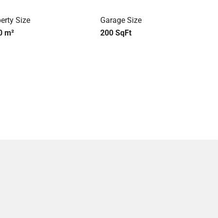
erty Size
Garage Size
0 m²
200 SqFt