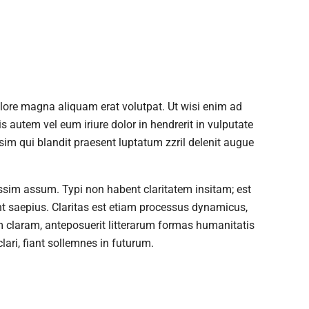
lore magna aliquam erat volutpat. Ut wisi enim ad
 autem vel eum iriure dolor in hendrerit in vulputate
ssim qui blandit praesent luptatum zzril delenit augue
ssim assum. Typi non habent claritatem insitam; est
unt saepius. Claritas est etiam processus dynamicus,
claram, anteposuerit litterarum formas humanitatis
ari, fiant sollemnes in futurum.