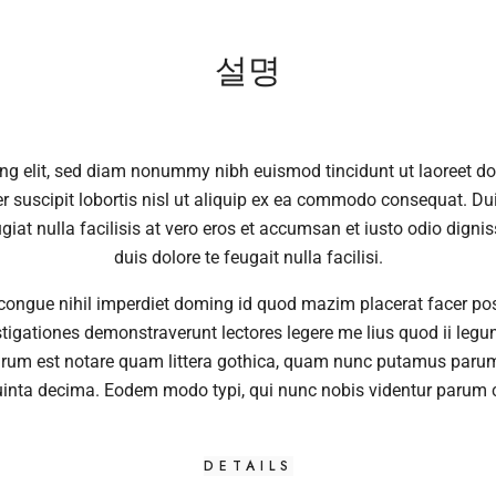
설명
ing elit, sed diam nonummy nibh euismod tincidunt ut laoreet do
 suscipit lobortis nisl ut aliquip ex ea commodo consequat. Duis
ugiat nulla facilisis at vero eros et accumsan et iusto odio digni
duis dolore te feugait nulla facilisi.
congue nihil imperdiet doming id quod mazim placerat facer po
vestigationes demonstraverunt lectores legere me lius quod ii leg
rum est notare quam littera gothica, quam nunc putamus parum 
inta decima. Eodem modo typi, qui nunc nobis videntur parum cl
DETAILS