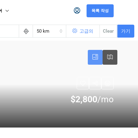
어
목록 작성
50 km
고급의
Clear
가기
$2,800
/mo