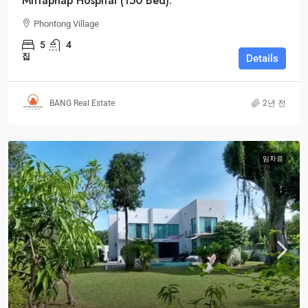
Mittaphap Hospital (150 Bed).
Phontong Village
5
4
집
Details
BANG Real Estate
2년 전
임차료