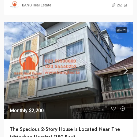
BANG Real Estate
2년 전
임차료
Monthly
$2,200
The Spacious 2-Story House Is Located Near The