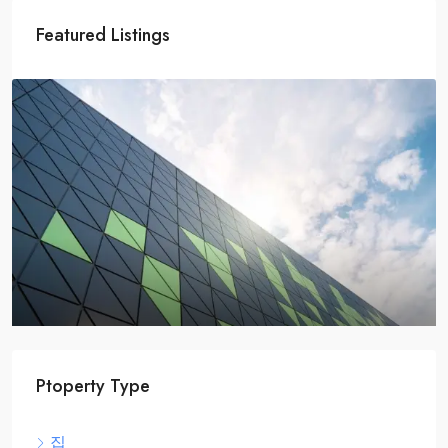
Featured Listings
$2,590,000
$3,500
/sq ft
Ptoperty Type
Home Theater
집