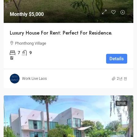
Monthly
$5,000
Luxury House For Rent: Perfect For Residence.
Phonthong Village
7
9
집
Details
Work Live Laos
2년 전
임차료