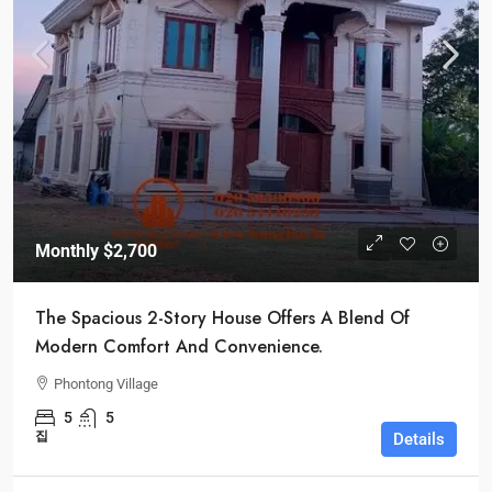
Monthly
$2,700
The Spacious 2-Story House Offers A Blend Of
Modern Comfort And Convenience.
Phontong Village
5
5
집
Details