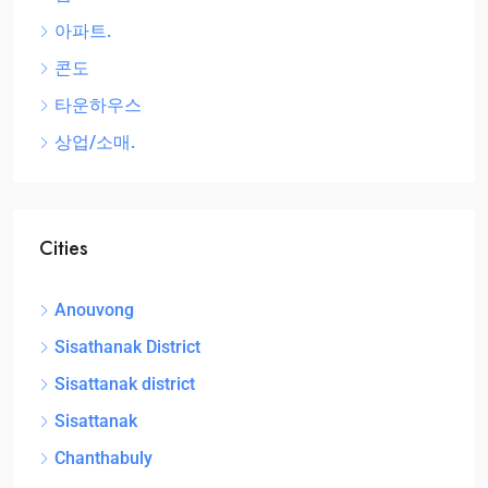
905 Brickell Bay Dr, Miami, FL 33131, USA
아파트.
상점/연속 주택
콘도
타운하우스
상업/소매.
Cities
Anouvong
Sisathanak District
Sisattanak district
Sisattanak
Chanthabuly