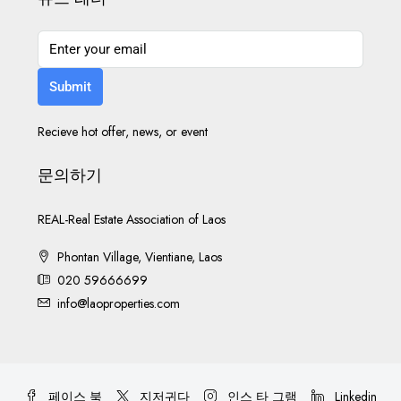
Submit
Recieve hot offer, news, or event
문의하기
REAL-Real Estate Association of Laos
Phontan Village, Vientiane, Laos
020 59666699
info@laoproperties.com
페이스 북
지저귀다
인스 타 그램
Linkedin