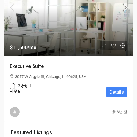
$11,500
/mo
Executive Suite
3047 W Argyle St, Chicago, IL 60625, USA
2
1
사무실
Details
6년 전
Featured Listings