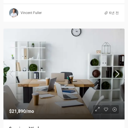
Vincent Fuller
6년 전
$21,890
/mo