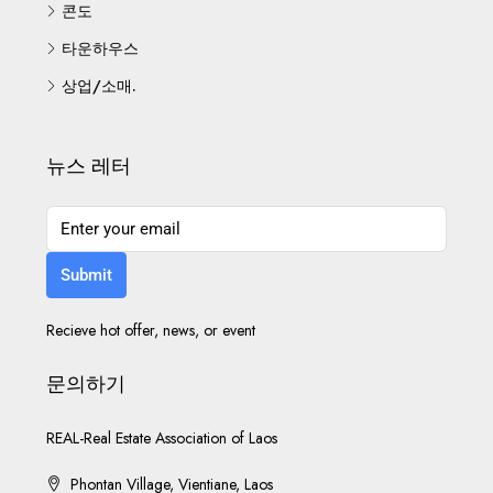
콘도
타운하우스
상업/소매.
뉴스 레터
Submit
Recieve hot offer, news, or event
문의하기
REAL-Real Estate Association of Laos
Phontan Village, Vientiane, Laos