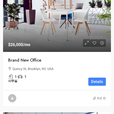
$26,000
/mo
Brand New Office
Quincy St, Brooklyn, NY, USA
1
1
사무실
Details
6년 전