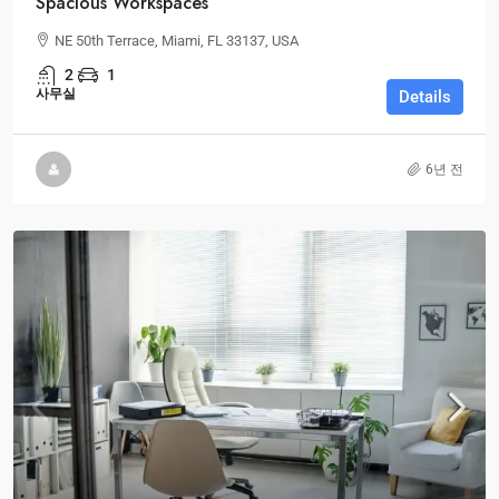
Spacious Workspaces
NE 50th Terrace, Miami, FL 33137, USA
2
1
사무실
Details
6년 전