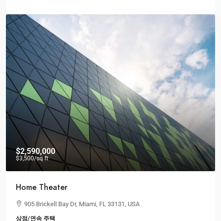
$2,590,000
$3,500
/sq ft
Home Theater
905 Brickell Bay Dr, Miami, FL 33131, USA
상점/연속 주택