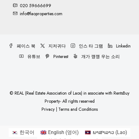
020 59666699
info@laoproperties.com
페이스 북
지저귀다
인스 타 그램
Linkedin
유튜브
Pinterest
개가 깽깽 우는 소리
©
REAL (Real Estate Association of Laos)
in associate with
RentsBuy
Property
- All rights reserved
Privacy
|
Terms and Conditions
한국어
English
(
영어
)
ພາສາລາວ
(
Lao
)