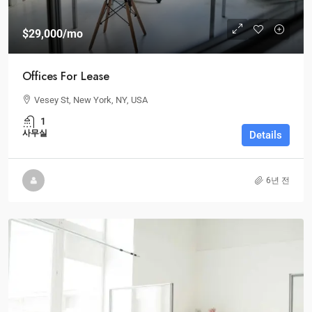
$29,000
/mo
Offices For Lease
Vesey St, New York, NY, USA
1
사무실
Details
6년 전