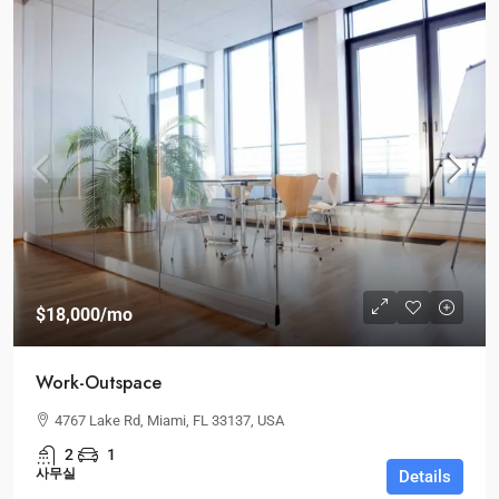
$18,000
/mo
Work-Outspace
4767 Lake Rd, Miami, FL 33137, USA
2
1
사무실
Details