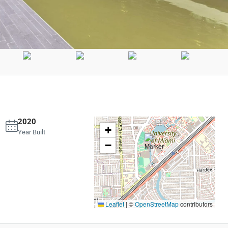
2020
+
Year Built
−
Leaflet
|
©
OpenStreetMap
contributors