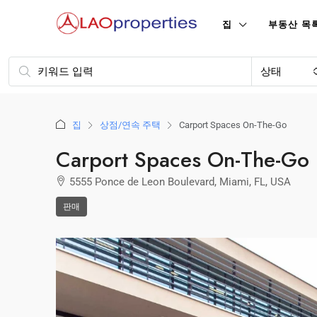
집
부동산 목
상태
집
상점/연속 주택
Carport Spaces On-The-Go
Carport Spaces On-The-Go
5555 Ponce de Leon Boulevard, Miami, FL, USA
판매