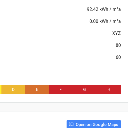
92.42 kWh / m²a
0.00 kWh / m²a
XYZ
80
60
D
E
F
G
H
Open on Google Maps