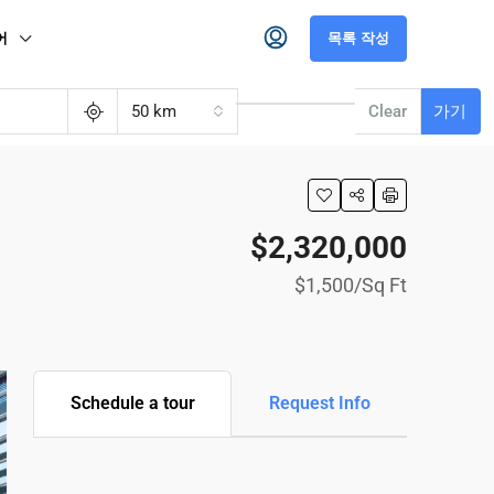
어
목록 작성
50 km
Clear
가기
$2,320,000
$1,500
/Sq Ft
Schedule a tour
Request Info