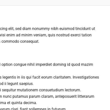
scing elit, sed diam nonummy nibh euismod tincidunt ut
wisi enim ad minim veniam, quis nostrud exerci tation
x ea commodo consequat.
d option congue nihil imperdiet doming id quod mazim
 legentis in iis qui facit eorum claritatem. Investigationes
d ii legunt saepius.
ui sequitur mutationem consuetudium lectorum.
am nunc putamus parum claram, anteposuerit litterarum
ima et quinta decima.
arum clari, fiant sollemnes in futurum.