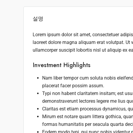
설명
Lorem ipsum dolor sit amet, consectetuer adipi
laoreet dolore magna aliquam erat volutpat. Ut 
ullamcorper suscipit lobortis nisl ut aliquip e
Investment Highlights
Nam liber tempor cum soluta nobis eleifen
placerat facer possim assum.
Typi non habent claritatem insitam; est usus
demonstraverunt lectores legere me lius quo
Claritas est etiam processus dynamicus, q
Mirum est notare quam littera gothica, qu
formas humanitatis per seacula quarta dec
Eodem modo typi, qui nunc nobis videntur p