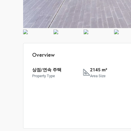
Overview
상점/연속 주택
2145 m²
Property Type
Area Size