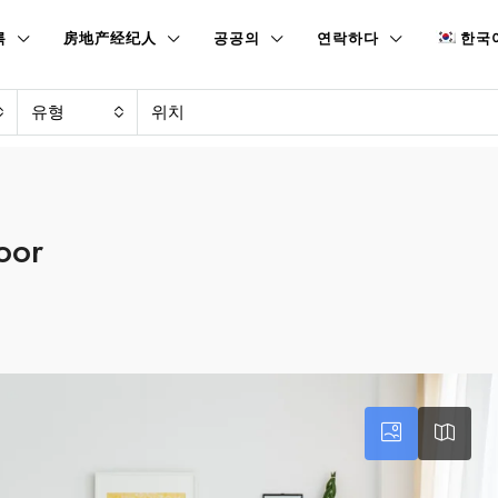
록
房地产经纪人
공공의
연락하다
한국
유형
oor