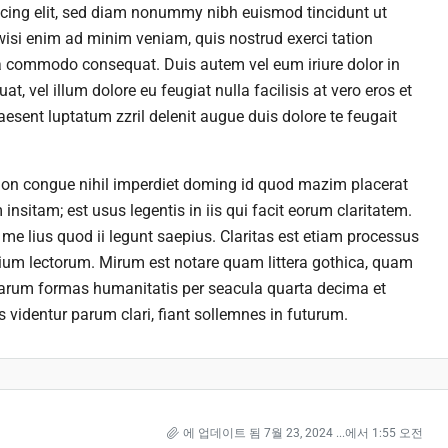
scing elit, sed diam nonummy nibh euismod tincidunt ut
wisi enim ad minim veniam, quis nostrud exerci tation
 ea commodo consequat. Duis autem vel eum iriure dolor in
at, vel illum dolore eu feugiat nulla facilisis at vero eros et
esent luptatum zzril delenit augue duis dolore te feugait
ion congue nihil imperdiet doming id quod mazim placerat
nsitam; est usus legentis in iis qui facit eorum claritatem.
me lius quod ii legunt saepius. Claritas est etiam processus
um lectorum. Mirum est notare quam littera gothica, quam
rarum formas humanitatis per seacula quarta decima et
videntur parum clari, fiant sollemnes in futurum.
에 업데이트 됨 7월 23, 2024 ...에서 1:55 오전