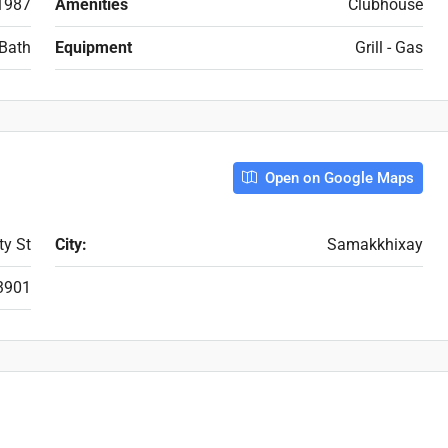
1987
Amenities
Clubhouse
Bath
Equipment
Grill - Gas
Open on Google Maps
ty St
City:
Samakkhixay
3901