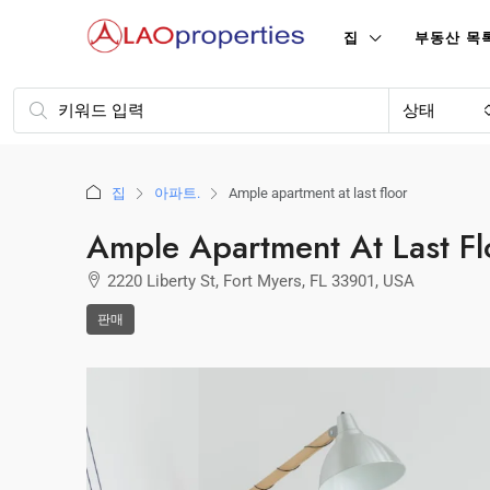
집
부동산 목
상태
집
아파트.
Ample apartment at last floor
Ample Apartment At Last Fl
2220 Liberty St, Fort Myers, FL 33901, USA
판매