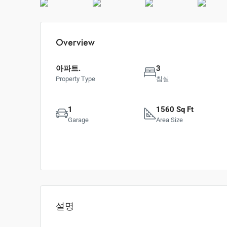
Overview
아파트.
3
Property Type
침실
1
1560 Sq Ft
Garage
Area Size
설명