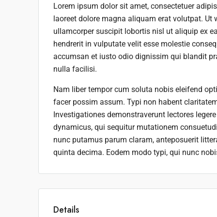
Lorem ipsum dolor sit amet, consectetuer adipi
laoreet dolore magna aliquam erat volutpat. Ut 
ullamcorper suscipit lobortis nisl ut aliquip ex
hendrerit in vulputate velit esse molestie consequ
accumsan et iusto odio dignissim qui blandit pra
nulla facilisi.
Nam liber tempor cum soluta nobis eleifend opt
facer possim assum. Typi non habent claritatem i
Investigationes demonstraverunt lectores legere 
dynamicus, qui sequitur mutationem consuetudi
nunc putamus parum claram, anteposuerit litte
quinta decima. Eodem modo typi, qui nunc nobis 
Details