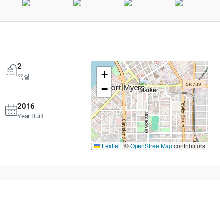
2
+
욕실
−
2016
Year Built
Leaflet
|
©
OpenStreetMap
contributors