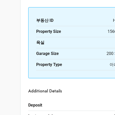
부동산 ID
Property Size
156
욕실
Garage Size
200 
Property Type
아
Additional Details
Deposit