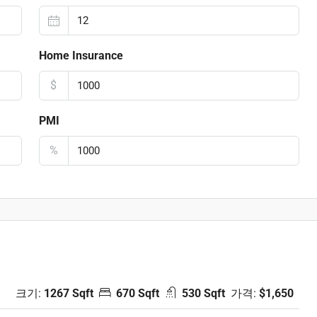
Home Insurance
$
PMI
%
크기:
1267 Sqft
670 Sqft
530 Sqft
가격:
$1,650