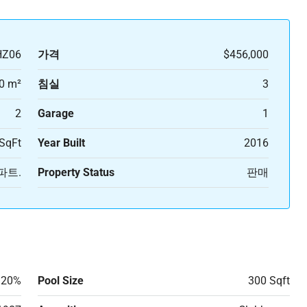
HZ06
가격
$456,000
0 m²
침실
3
2
Garage
1
SqFt
Year Built
2016
파트.
Property Status
판매
20%
Pool Size
300 Sqft