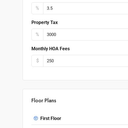
%
Property Tax
%
Monthly HOA Fees
$
Floor Plans
First Floor