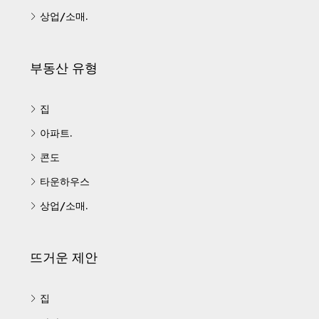
상업/소매.
부동산 유형
집
아파트.
콘도
타운하우스
상업/소매.
뜨거운 제안
집