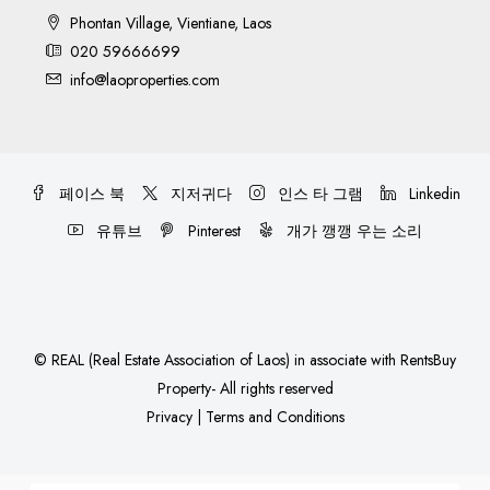
Phontan Village, Vientiane, Laos
020 59666699
info@laoproperties.com
페이스 북
지저귀다
인스 타 그램
Linkedin
유튜브
Pinterest
개가 깽깽 우는 소리
©
REAL (Real Estate Association of Laos)
in associate with
RentsBuy
Property
- All rights reserved
Privacy
|
Terms and Conditions