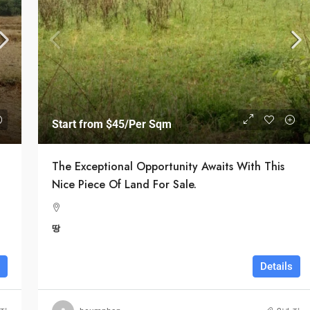
$1,599,000
$1,530
/sq ft
Start from
$45
/Per Sqm
ce
Multi-Purpose Studio
yn, NY, USA
3385 Pan American Dr, Miami, FL 33133, USA
The Exceptional Opportunity Awaits With This
상점/연속 주택
Nice Piece Of Land For Sale.
땅
Details