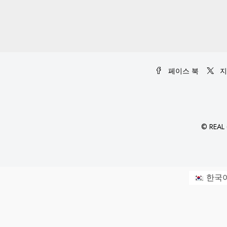
페이스 북
지
©
REAL (
한국