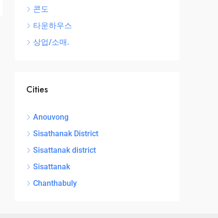
콘도
타운하우스
상업/소매.
Cities
Anouvong
Sisathanak District
Sisattanak district
Sisattanak
Chanthabuly