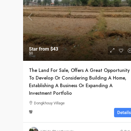
$26,000
/mo
Star from
$43
Brand New Offi
$0
Quincy St, Brookl
The Land For Sale, Offers A Great Opportunity
1
1
To Develop Or Considering Building A Home,
사무실
Establishing A Business Or Expanding A
Investment Portfolio
Dongkhouy Village
땅
Details