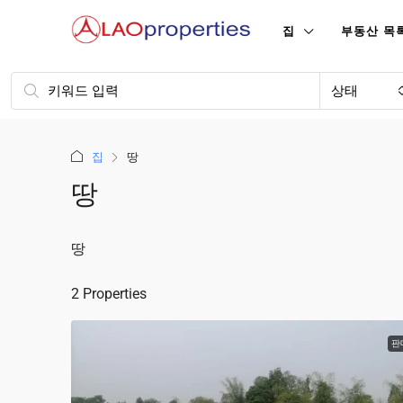
집
부동산 목
상태
집
땅
땅
땅
2 Properties
판