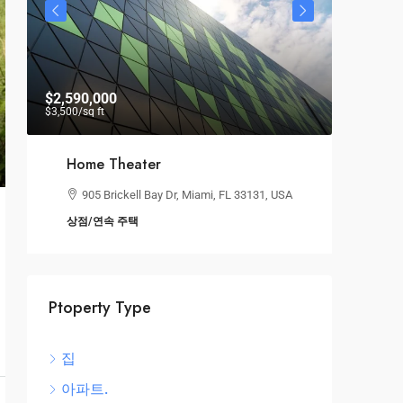
Land Pa
$2,590,000
194 Mer
$3,500
/sq ft
10012, US
4
Home Theater
905 Brickell Bay Dr, Miami, FL 33131, USA
상점/연속 주택
Ptoperty Type
집
아파트.