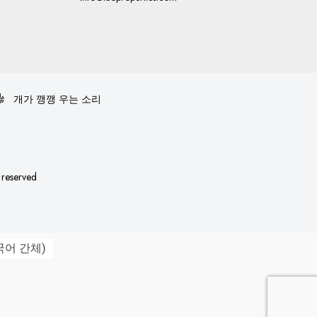
개가 깽깽 우는 소리
s reserved
국어 간체
)