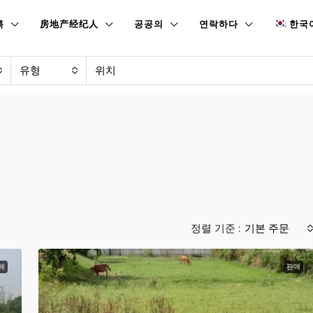
록
房地产经纪人
공공의
연락하다
한국
유형
정렬 기준 :
기본 주문
매
판매