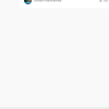
Lithida Phanthamaly
2년