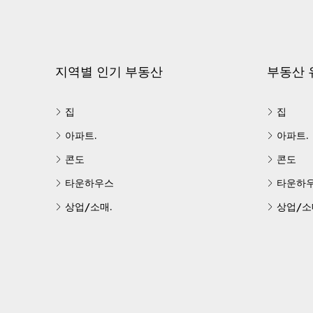
지역별 인기 부동산
부동산 
집
집
아파트.
아파트.
콘도
콘도
타운하우스
타운하
상업/소매.
상업/소