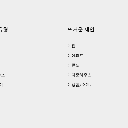
유형
뜨거운 제안
집
아파트.
콘도
우스
타운하우스
매.
상업/소매.