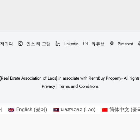
저귀다
인스 타 그램
Linkedin
유튜브
Pinterest
Real Estate Association of Laos)
in associate with
RentsBuy Property
- All right
Privacy
|
Terms and Conditions
어
English
(
영어
)
ພາສາລາວ
(
Lao
)
简体中文
(
중