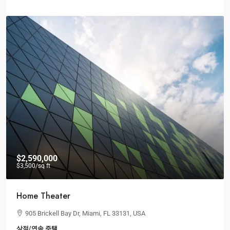
$2,590,000
$3,500
/sq ft
Home Theater
905 Brickell Bay Dr, Miami, FL 33131, USA
상점/연속 주택