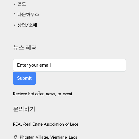
콘도
타운하우스
상업/소매.
뉴스 레터
Submit
Recieve hot offer, news, or event
문의하기
REAL-Real Estate Association of Laos
Phontan Village, Vientiane, Laos