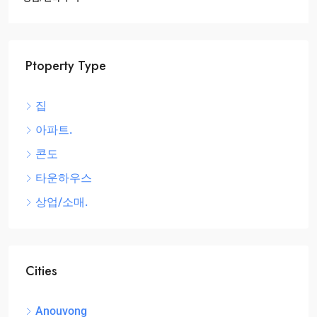
Ptoperty Type
집
아파트.
콘도
타운하우스
상업/소매.
Cities
Anouvong