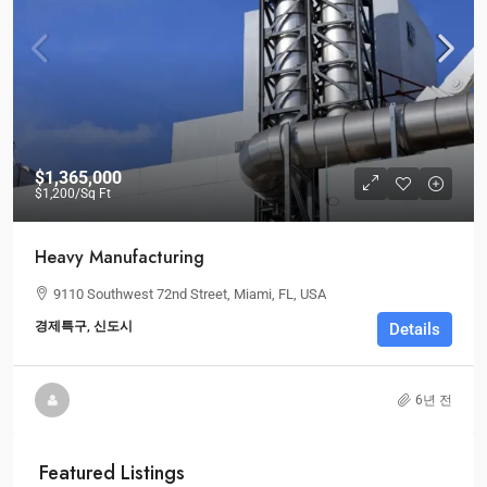
$1,365,000
$1,200
/Sq Ft
Heavy Manufacturing
9110 Southwest 72nd Street, Miami, FL, USA
경제특구, 신도시
Details
6년 전
Featured Listings