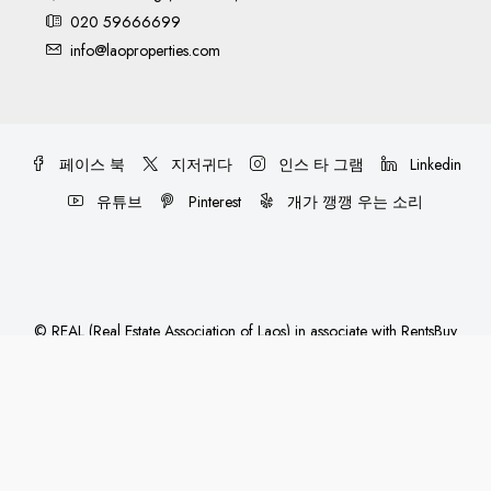
020 59666699
info@laoproperties.com
페이스 북
지저귀다
인스 타 그램
Linkedin
유튜브
Pinterest
개가 깽깽 우는 소리
©
REAL (Real Estate Association of Laos)
in associate with
RentsBuy
Property
- All rights reserved
Privacy
|
Terms and Conditions
한국어
English
(
영어
)
ພາສາລາວ
(
Lao
)