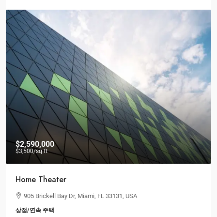
$2,590,000
$3,500
/sq ft
Home Theater
905 Brickell Bay Dr, Miami, FL 33131, USA
상점/연속 주택