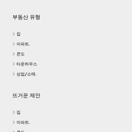
부동산 유형
집
아파트.
콘도
타운하우스
상업/소매.
뜨거운 제안
집
아파트.