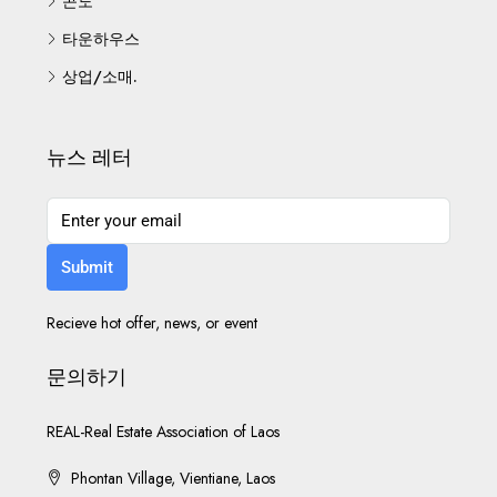
콘도
타운하우스
상업/소매.
뉴스 레터
Submit
Recieve hot offer, news, or event
문의하기
REAL-Real Estate Association of Laos
Phontan Village, Vientiane, Laos