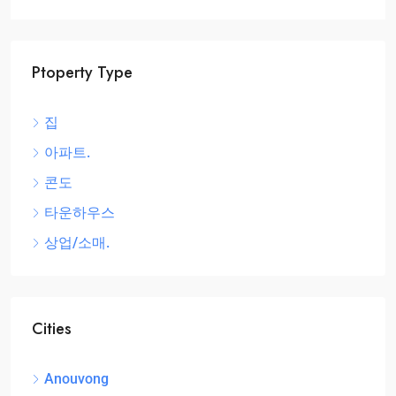
Ptoperty Type
집
아파트.
콘도
타운하우스
상업/소매.
Cities
Anouvong