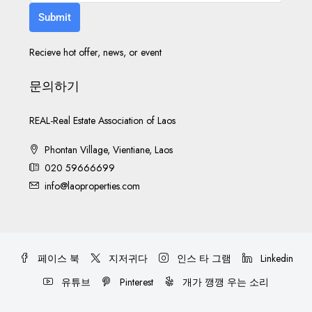
Submit
Recieve hot offer, news, or event
문의하기
REAL-Real Estate Association of Laos
Phontan Village, Vientiane, Laos
020 59666699
info@laoproperties.com
페이스 북
지저귀다
인스 타 그램
Linkedin
유튜브
Pinterest
개가 깽깽 우는 소리