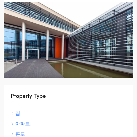
$2,590,000
$3,500
/sq ft
Home Theater
905 Brickell Bay Dr, Miami, FL 33131, USA
상점/연속 주택
Ptoperty Type
집
아파트.
콘도