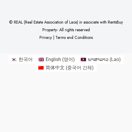
©
REAL (Real Estate Association of Laos)
in associate with
RentsBuy
Property
- All rights reserved
Privacy
|
Terms and Conditions
한국어
English
(
영어
)
ພາສາລາວ
(
Lao
)
简体中文
(
중국어 간체
)