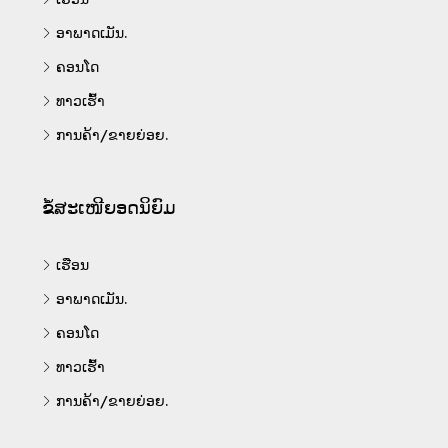
ອາພາດເມັນ.
ຄອນໂດ
ທາວເຮົ້າ
ການຄ້າ/ຂາຍຍ່ອຍ.
ຂໍ້ສະເໜີຍອດນິຍົມ
ເຮືອນ
ອາພາດເມັນ.
ຄອນໂດ
ທາວເຮົ້າ
ການຄ້າ/ຂາຍຍ່ອຍ.