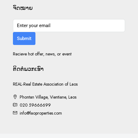
ຈົດໝາຍ
Submit
Recieve hot offer, news, or event
ຕິດ​ຕໍ່​ພວກ​ເຮົາ
REAL-Real Estate Association of Laos
Phontan Village, Vientiane, Laos
020 59666699
info@laoproperties.com