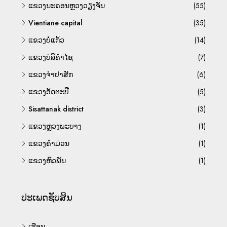
ແຂວງນະຄອນຫຼວງວຽງຈັນ
(55)
Vientiane capital
(35)
ແຂວງບໍ່ແກ້ວ
(14)
ແຂວງບໍລິຄຳໄຊ
(7)
ແຂວງຈຳປາສັກ
(6)
ແຂວງອັດຕະປື
(5)
Sisattanak district
(3)
ແຂວງຫຼວງພະບາງ
(1)
ແຂວງຄຳມ່ວນ
(1)
ແຂວງຫົວພັນ
(1)
ປະເພດຊັບສິນ
ເຮືອນ