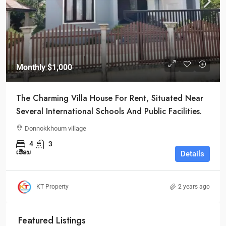
Monthly
$1,000
The Charming Villa House For Rent, Situated Near
Several International Schools And Public Facilities.
Donnokkhoum village
4
3
ເຮືອນ
Details
KT Property
2 years ago
Featured Listings