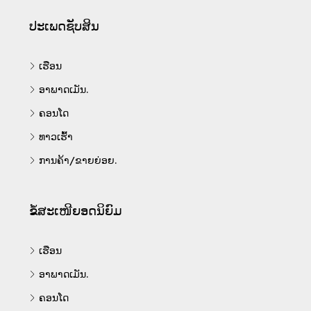
ປະເພດຊັບສິນ
ເຮືອນ
ອາພາດເມັນ.
ຄອນໂດ
ທາວເຮົ້າ
ການຄ້າ/ຂາຍຍ່ອຍ.
ຂໍ້ສະເໜີຍອດນິຍົມ
ເຮືອນ
ອາພາດເມັນ.
ຄອນໂດ