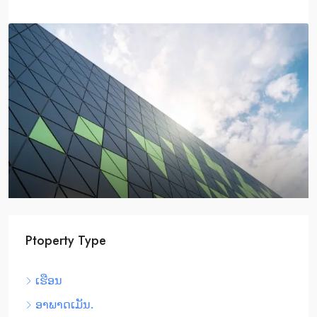
$2,590,000
$3,500
/sq ft
Ptoperty Type
Home Theater
ເຮືອນ
905 Brickell Bay Dr, Miami, FL 33131, USA
ອາພາດເມັນ.
ຕຶກແຖວ/ຫ້ອງແຖວ