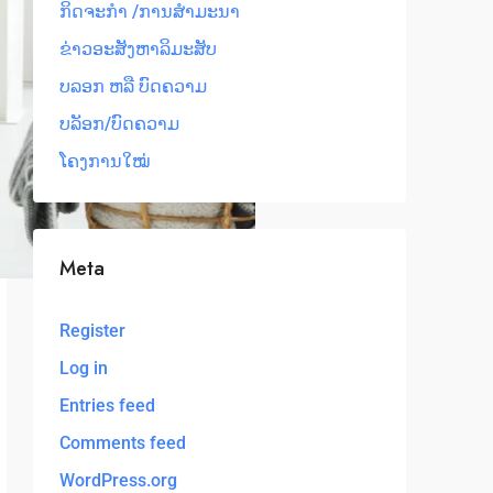
ກິດຈະກຳ /ການສໍາມະນາ
ຂ່າວອະສັງຫາລິມະສັບ
ບລອກ ຫລື ບົດຄວາມ
ບລັອກ/ບົດຄວາມ
ໂຄງການໃໝ່
Meta
Register
Log in
Entries feed
Comments feed
WordPress.org