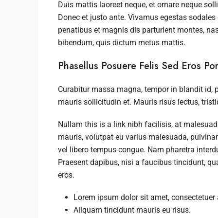
Duis mattis laoreet neque, et ornare neque soll
Donec et justo ante. Vivamus egestas sodales
penatibus et magnis dis parturient montes, nasce
bibendum, quis dictum metus mattis.
Phasellus Posuere Felis Sed Eros Port
Curabitur massa magna, tempor in blandit id, po
mauris sollicitudin et. Mauris risus lectus, tristi
Nullam this is a link nibh facilisis, at malesua
mauris, volutpat eu varius malesuada, pulvinar e
vel libero tempus congue. Nam pharetra interd
Praesent dapibus, nisi a faucibus tincidunt, q
eros.
Lorem ipsum dolor sit amet, consectetuer a
Aliquam tincidunt mauris eu risus.