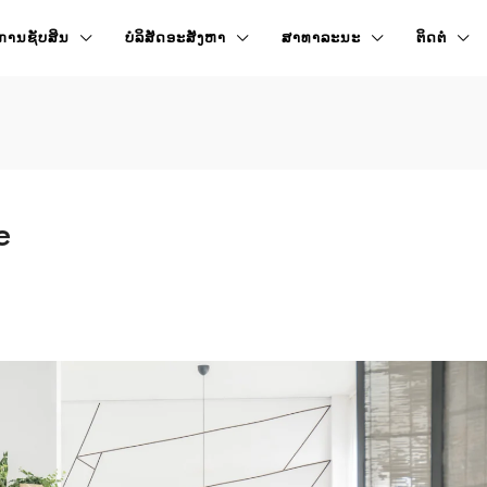
ການຊັບສິນ
ບໍລິສັດອະສັງຫາ
ສາທາລະນະ
ຕິດຕໍ່
e