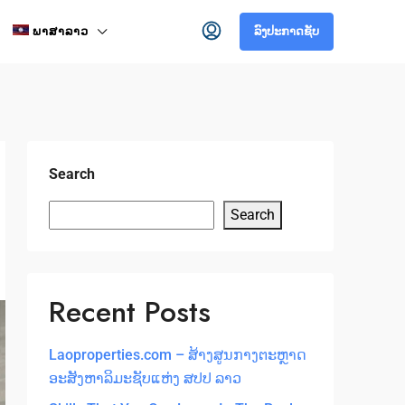
ພາສາລາວ
ລົງປະກາດຊັບ
Search
Search
Recent Posts
Laoproperties.com – ສ້າງສູນກາງຕະຫຼາດ
ອະສັງຫາລິມະຊັບແຫ່ງ ສປປ ລາວ