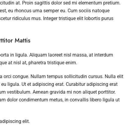
icitudin at. Proin sagittis dolor sed mi elementum pretium.
 est, eu rhoncus urna semper eu. Cum sociis natoque
tur ridiculus mus. Integer tristique elit lobortis purus
titor Mattis
rta in ligula. Aliquam laoreet nisl massa, at interdum
que at nisl at, pharetra tristique enim.
da orci congue. Nullam tempus sollicitudin cursus. Nulla elit
u ligula. Ut et adipiscing erat. Curabitur adipiscing erat
um vestibulum. Aenean gravida mi non aliquet porttitor.
uam dolor condimentum metus, in convallis libero ligula ut
dipiscing elit.