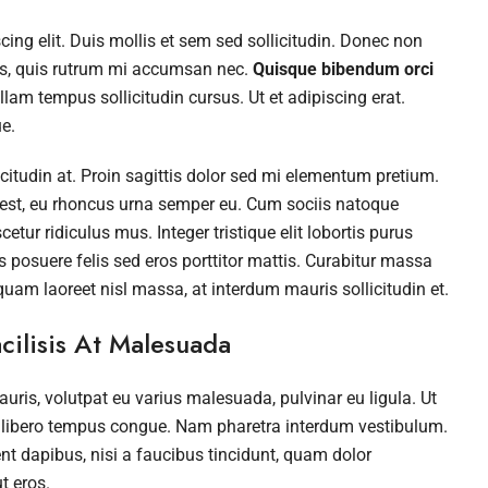
ing elit. Duis mollis et sem sed sollicitudin. Donec non
rus, quis rutrum mi accumsan nec.
Quisque bibendum orci
lam tempus sollicitudin cursus. Ut et adipiscing erat.
e.
icitudin at. Proin sagittis dolor sed mi elementum pretium.
 est, eu rhoncus urna semper eu. Cum sociis natoque
tur ridiculus mus. Integer tristique elit lobortis purus
posuere felis sed eros porttitor mattis. Curabitur massa
iquam laoreet nisl massa, at interdum mauris sollicitudin et.
cilisis At Malesuada
auris, volutpat eu varius malesuada, pulvinar eu ligula. Ut
vel libero tempus congue. Nam pharetra interdum vestibulum.
nt dapibus, nisi a faucibus tincidunt, quam dolor
t eros.