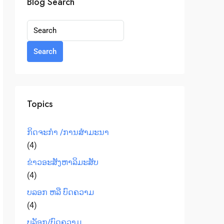
Blog Search
Search
Topics
ກິດຈະກຳ /ການສໍາມະນາ
(4)
ຂ່າວອະສັງຫາລິມະສັບ
(4)
ບລອກ ຫລື ບົດຄວາມ
(4)
ບລັອກ/ບົດຄວາມ