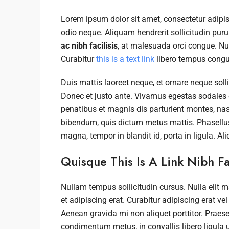
Lorem ipsum dolor sit amet, consectetur adipisc
odio neque. Aliquam hendrerit sollicitudin pu
ac nibh facilisis
, at malesuada orci congue. Nul
Curabitur
this is a text link
libero tempus congu
Duis mattis laoreet neque, et ornare neque soll
Donec et justo ante. Vivamus egestas sodales
penatibus et magnis dis parturient montes, nasce
bibendum, quis dictum metus mattis. Phasellus 
magna, tempor in blandit id, porta in ligula. Al
Quisque This Is A Link Nibh Fa
Nullam tempus sollicitudin cursus. Nulla elit m
et adipiscing erat. Curabitur adipiscing erat 
Aenean gravida mi non aliquet porttitor. Praese
condimentum metus, in convallis libero ligula u