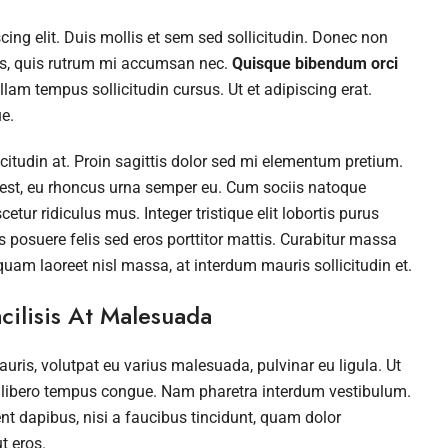
ing elit. Duis mollis et sem sed sollicitudin. Donec non
rus, quis rutrum mi accumsan nec.
Quisque bibendum orci
lam tempus sollicitudin cursus. Ut et adipiscing erat.
e.
icitudin at. Proin sagittis dolor sed mi elementum pretium.
 est, eu rhoncus urna semper eu. Cum sociis natoque
tur ridiculus mus. Integer tristique elit lobortis purus
posuere felis sed eros porttitor mattis. Curabitur massa
iquam laoreet nisl massa, at interdum mauris sollicitudin et.
cilisis At Malesuada
auris, volutpat eu varius malesuada, pulvinar eu ligula. Ut
vel libero tempus congue. Nam pharetra interdum vestibulum.
nt dapibus, nisi a faucibus tincidunt, quam dolor
t eros.