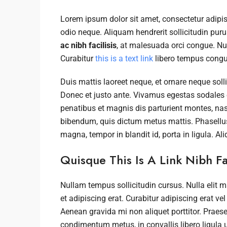
Lorem ipsum dolor sit amet, consectetur adipisc
odio neque. Aliquam hendrerit sollicitudin pu
ac nibh facilisis
, at malesuada orci congue. Nul
Curabitur
this is a text link
libero tempus congu
Duis mattis laoreet neque, et ornare neque soll
Donec et justo ante. Vivamus egestas sodales
penatibus et magnis dis parturient montes, nasce
bibendum, quis dictum metus mattis. Phasellus 
magna, tempor in blandit id, porta in ligula. Al
Quisque This Is A Link Nibh Fa
Nullam tempus sollicitudin cursus. Nulla elit m
et adipiscing erat. Curabitur adipiscing erat 
Aenean gravida mi non aliquet porttitor. Praese
condimentum metus, in convallis libero ligula u