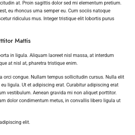
icitudin at. Proin sagittis dolor sed mi elementum pretium.
 est, eu rhoncus urna semper eu. Cum sociis natoque
tur ridiculus mus. Integer tristique elit lobortis purus
titor Mattis
rta in ligula. Aliquam laoreet nisl massa, at interdum
que at nisl at, pharetra tristique enim.
da orci congue. Nullam tempus sollicitudin cursus. Nulla elit
u ligula. Ut et adipiscing erat. Curabitur adipiscing erat
um vestibulum. Aenean gravida mi non aliquet porttitor.
uam dolor condimentum metus, in convallis libero ligula ut
dipiscing elit.