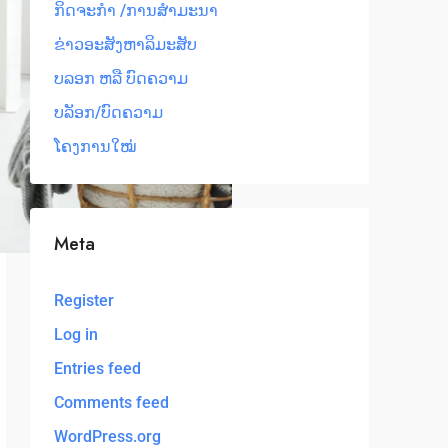
ກິດຈະກຳ /ການສໍາມະນາ
ຂ່າວອະສັງຫາລິມະສັບ
ບລອກ ຫລື ບົດຄວາມ
ບລັອກ/ບົດຄວາມ
ໂຄງການໃໝ່
Meta
Register
Log in
Entries feed
Comments feed
WordPress.org