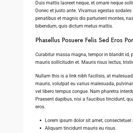
Duis mattis laoreet neque, et ornare neque soll
Donec et justo ante. Vivamus egestas sodales
penatibus et magnis dis parturient montes, nasce
bibendum, quis dictum metus mattis.
Phasellus Posuere Felis Sed Eros Port
Curabitur massa magna, tempor in blandit id, po
mauris sollicitudin et. Mauris risus lectus, tristi
Nullam this is a link nibh facilisis, at malesua
mauris, volutpat eu varius malesuada, pulvinar e
vel libero tempus congue. Nam pharetra interd
Praesent dapibus, nisi a faucibus tincidunt, q
eros.
Lorem ipsum dolor sit amet, consectetuer a
Aliquam tincidunt mauris eu risus.