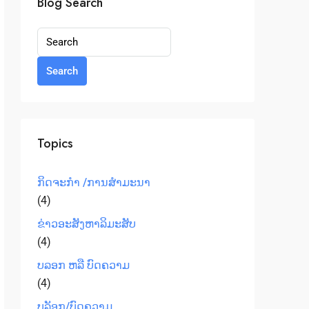
Blog Search
Search
Topics
ກິດຈະກຳ /ການສໍາມະນາ
(4)
ຂ່າວອະສັງຫາລິມະສັບ
(4)
ບລອກ ຫລື ບົດຄວາມ
(4)
ບລັອກ/ບົດຄວາມ