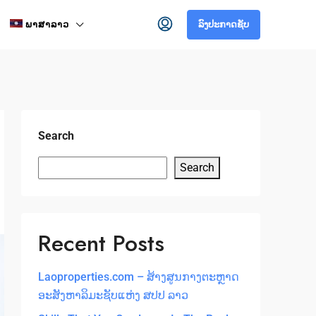
ພາສາລາວ
ລົງປະກາດຊັບ
Search
Search
Recent Posts
Laoproperties.com – ສ້າງສູນກາງຕະຫຼາດ
ອະສັງຫາລິມະຊັບແຫ່ງ ສປປ ລາວ