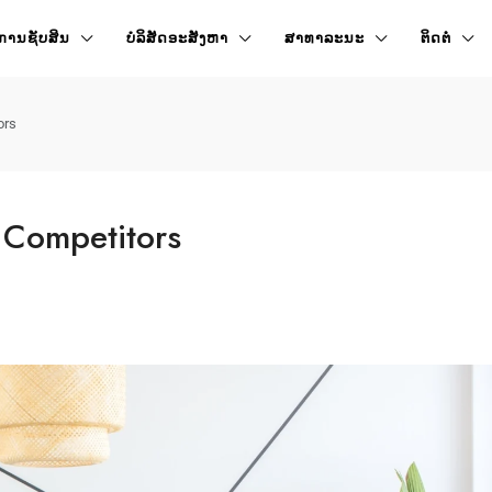
ການຊັບສິນ
ບໍລິສັດອະສັງຫາ
ສາທາລະນະ
ຕິດຕໍ່
ors
d Competitors