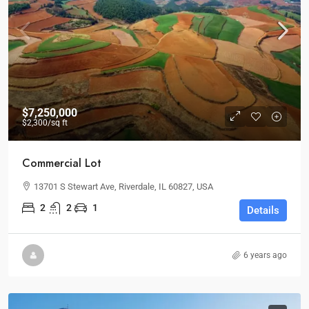
$7,250,000
$2,300
/sq ft
Commercial Lot
13701 S Stewart Ave, Riverdale, IL 60827, USA
2
2
1
Details
6 years ago