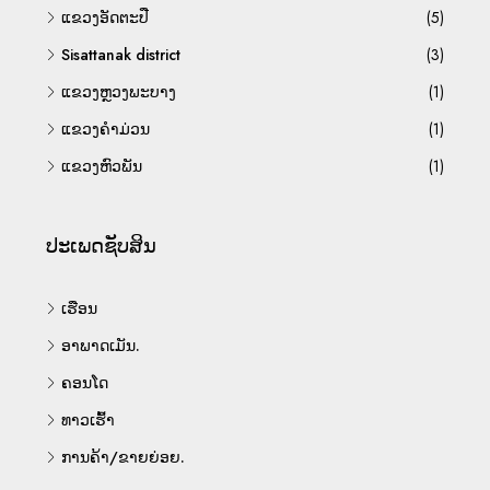
ແຂວງອັດຕະປື
(5)
Sisattanak district
(3)
ແຂວງຫຼວງພະບາງ
(1)
ແຂວງຄຳມ່ວນ
(1)
ແຂວງຫົວພັນ
(1)
ປະເພດຊັບສິນ
ເຮືອນ
ອາພາດເມັນ.
ຄອນໂດ
ທາວເຮົ້າ
ການຄ້າ/ຂາຍຍ່ອຍ.