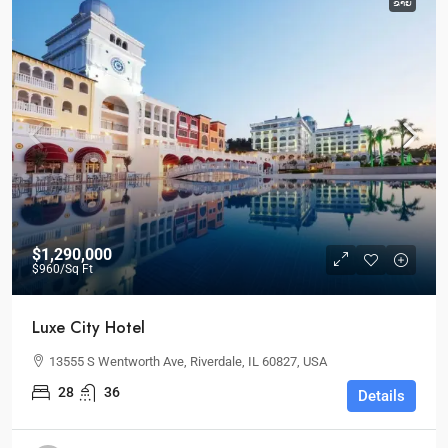
ຂາຍ
$1,290,000
$960
/Sq Ft
Luxe City Hotel
13555 S Wentworth Ave, Riverdale, IL 60827, USA
28
36
Details