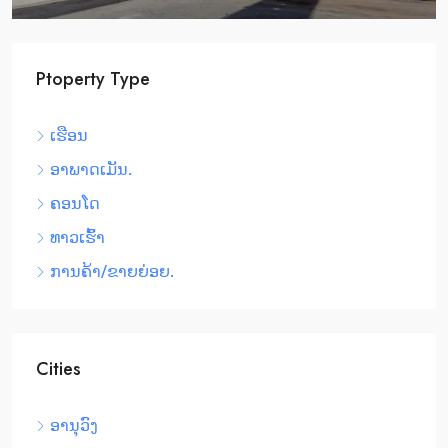
$24,500
/mo
Ptoperty Type
Bulk Warehouse
ເຮືອນ
2436 SW 8th St, Miami, FL 33135, USA
ອາພາດເມັນ.
ເຂດເສດຖະກິດພິເສດ, ເມືອງໃໝ່
ຄອນໂດ
ທາວເຮົ້າ
ການຄ້າ/ຂາຍຍ່ອຍ.
Cities
ອານຸວົງ