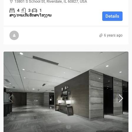
13801 S School St, Riverdale, IL 60827, USA
4
3
1
ສາງ/ການເກັບຮັກສາ/ໂຮງງານ
Details
6 years ago