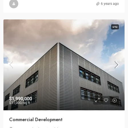
6 years ago
ຂາຍ
$1,990,000
$31,000
/sq ft
Commercial Development