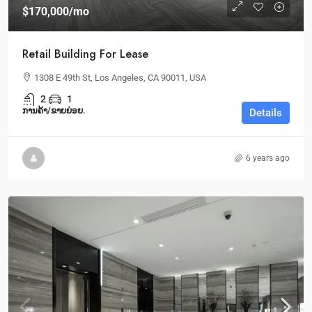
$170,000
/mo
Retail Building For Lease
1308 E 49th St, Los Angeles, CA 90011, USA
2
1
ການຄ້າ/ຂາຍຍ່ອຍ.
Details
6 years ago