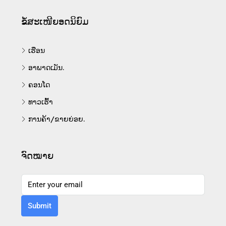
ຂໍ້ສະເໜີຍອດນິຍົມ
ເຮືອນ
ອາພາດເມັນ.
ຄອນໂດ
ທາວເຮົ້າ
ການຄ້າ/ຂາຍຍ່ອຍ.
ຈົດໝາຍ
Submit