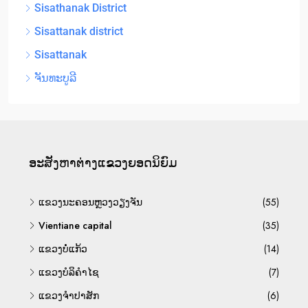
Sisathanak District
Sisattanak district
Sisattanak
ຈັນທະບູລີ
ອະ​ສັງ​ຫາ​ຕ່າງ​ແຂວງ​ຍອດ​ນິ​ຍົມ
ແຂວງນະຄອນຫຼວງວຽງຈັນ
(55)
Vientiane capital
(35)
ແຂວງບໍ່ແກ້ວ
(14)
ແຂວງບໍລິຄຳໄຊ
(7)
ແຂວງຈຳປາສັກ
(6)