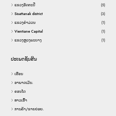
ແຂວງອັດຕະປື
(5)
Sisattanak district
(3)
ແຂວງຄຳມ່ວນ
(1)
Vientiane Capital
(1)
ແຂວງຫຼວງພະບາງ
(1)
ປະເພດຊັບສິນ
ເຮືອນ
ອາພາດເມັນ.
ຄອນໂດ
ທາວເຮົ້າ
ການຄ້າ/ຂາຍຍ່ອຍ.