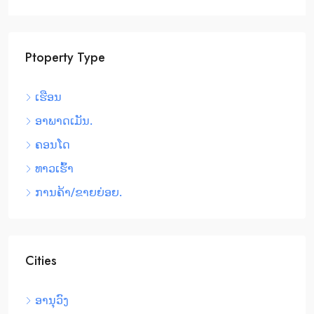
Ptoperty Type
ເຮືອນ
ອາພາດເມັນ.
ຄອນໂດ
ທາວເຮົ້າ
ການຄ້າ/ຂາຍຍ່ອຍ.
Cities
ອານຸວົງ