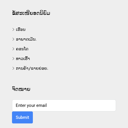
ຂໍ້ສະເໜີຍອດນິຍົມ
ເຮືອນ
ອາພາດເມັນ.
ຄອນໂດ
ທາວເຮົ້າ
ການຄ້າ/ຂາຍຍ່ອຍ.
ຈົດໝາຍ
Submit