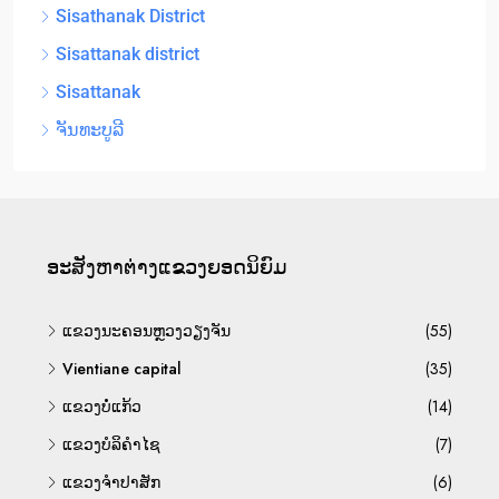
Sisathanak District
Sisattanak district
Sisattanak
ຈັນທະບູລີ
ອະ​ສັງ​ຫາ​ຕ່າງ​ແຂວງ​ຍອດ​ນິ​ຍົມ
ແຂວງນະຄອນຫຼວງວຽງຈັນ
(55)
Vientiane capital
(35)
ແຂວງບໍ່ແກ້ວ
(14)
ແຂວງບໍລິຄຳໄຊ
(7)
ແຂວງຈຳປາສັກ
(6)